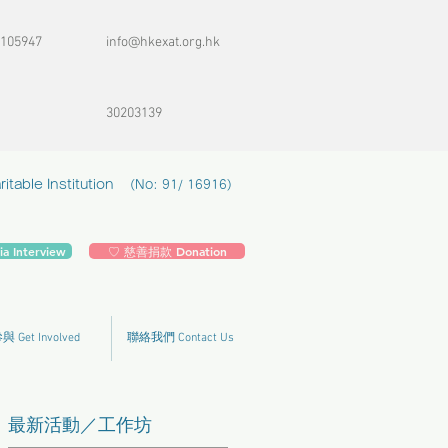
105947
info@hkexat.org.hk
30203139
table Institution
(No: 91/ 16916)
 Interview
♡ 慈善捐款 Donation
 Get Involved
聯絡我們 Contact Us
最新活動／工作坊