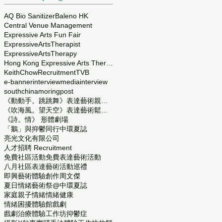
AQ Bio Sanitizer
Baleno HK
Central Venue Management
Expressive Arts Fun Fair
ExpressiveArtsTherapist
ExpressiveArtsTherapy
Hong Kong Expressive Arts Therapy Service Center
KeithChow
Recruitment
TVB
e-banner
interview
mediainterview
southchinamoringpost
《動動手。跳跳舞》表達藝術親子鬆一鬆
《吹海風。望天空》表達藝術鬆一鬆
《詩。情》 形體劇場
「鵝」與抑鬱同行
中環夏誌
亮光文化有限公司
人才招聘 Recruitment
免費社區活動
免費表達藝術活動
八月社區表達藝術活動巡禮
即興藝術體驗創作
周文傑
夏日情緒藝術祭@中環夏誌
家庭親子
情緒
情緒健康
情緒困擾體驗館
戲劇
戲劇治療體驗工作坊
抑鬱症