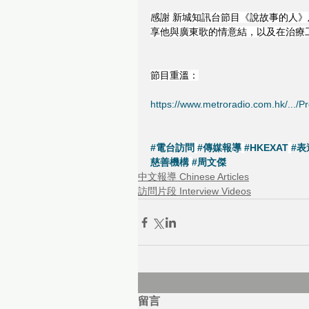
感謝 新城知訊台節目《說故事的人》及 
享他與廣東歌的情意結，以及在治療
節目重溫：
https://www.metroradio.com.hk/.../P
#電台訪問
#傳媒報導
#HKEXAT
#
慈善機構
#周文傑
中文報導 Chinese Articles
訪問片段 Interview Videos
留言