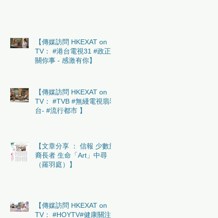
【傳媒訪問 HKEXAT on
TV： #港台電視31 #政正
關你事 - 感激有你】
【傳媒訪問 HKEXAT on
TV： #TVB #無綫電視翡翠
台- #流行都市 】
【文章分享 ： 信報 少數族
裔長者 生命「Art」中尋
（羅羽庭）】
【傳媒訪問 HKEXAT on
TV： #HOYTV#健康關注