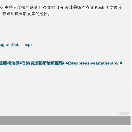
主持人昆頓的邀請！ 今集節目有 表達藝術治療師 Keith 周文傑 分
工作運用廣東歌元素的經驗。
rogramDetail.aspx
...
表達藝術治療
#香港表達藝術治療服務中心
#expressiveartstherapy
#