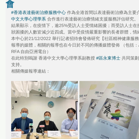
會
#香港表達藝術治療服務中心
 作為全港首間以表達藝術治療為主要
中文大學心理學系
 合作進行表達藝術治療情緒支援服務評估研究。
結果顯示，在疫情下，逾25%受訪人士受情緒困擾；而受訪人士在
狀困擾的人數皆減少近四成。當中受疫情嚴重影響的長者群體，情
本中心於21/12/2022 舉行記者招待會發佈研究【社區精神健
報導的媒體，相關的報導也在今日於不同的傳播媒體發佈 （包括：AM730
RFA 自由亞洲電台）
在此特別嗚謝 香港中文大學心理學系副教授 
#區永東博士
 共同策
支持。
相關傳媒報導連結：