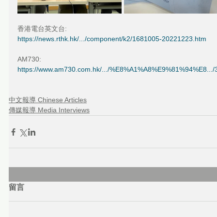
香港電台英文台:
https://news.rthk.hk/.../component/k2/1681005-20221223.htm
AM730:
https://www.am730.com.hk/.../%E8%A1%A8%E9%81%94%E8.../
中文報導 Chinese Articles
傳媒報導 Media Interviews
留言