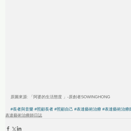
原圖來源: 「阿婆的生活態度 」-原創者SOWINGHONG
#長者與音樂
#照顧長者
#照顧自己
#表達藝術治療
#表達藝術治療
表達藝術治療師日誌