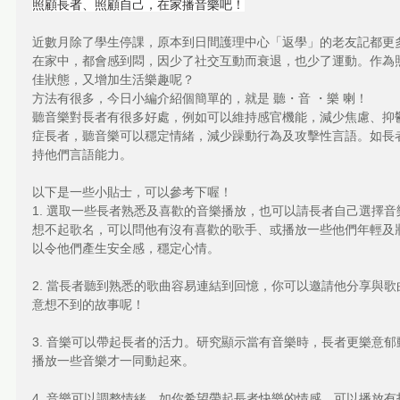
照顧長者、照顧自己，在家播音樂吧！
近數月除了學生停課，原本到日間護理中心「返學」的老友記都更
在家中，都會感到悶，因少了社交互動而衰退，也少了運動。作為
佳狀態，又增加生活樂趣呢？
方法有很多，今日小編介紹個簡單的，就是 聽・音 ・樂 喇！
聽音樂對長者有很多好處，例如可以維持感官機能，減少焦慮、抑
症長者，聽音樂可以穩定情緒，減少躁動行為及攻擊性言語。如長
持他們言語能力。
以下是一些小貼士，可以參考下喔！
1. 選取一些長者熟悉及喜歡的音樂播放，也可以請長者自己選擇
想不起歌名，可以問他有沒有喜歡的歌手、或播放一些他們年輕及
以令他們產生安全感，穩定心情。
2. 當長者聽到熟悉的歌曲容易連結到回憶，你可以邀請他分享與
意想不到的故事呢！
3. 音樂可以帶起長者的活力。研究顯示當有音樂時，長者更樂意
播放一些音樂才一同動起來。
4. 音樂可以調整情緒，如你希望帶起長者快樂的情感，可以播放