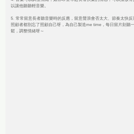
以讓他聽聽輕音樂。
5. 常常留意長者聽音樂時的反應，留意聲浪會否太大、節奏太快
照顧者都別忘了照顧自己呀，為自己製造me time，每日留片刻
鬆，調整情緒呀～