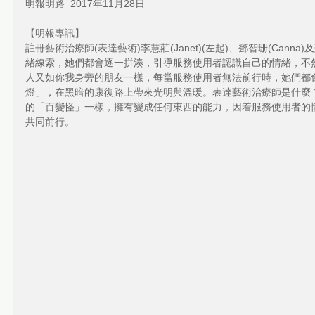
明報明路  2017年11月28日
【明報專訊】
註冊藝術治療師(表達藝術)李慧莊(Janet)(左起)、鄧智珊(Canna
緒線索，她們都會逐一拼湊，引導服務使用者認識自己的情緒，不
人又如你我身旁的朋友一樣，每當服務使用者無法前行時，她們都
燈」，在黑暗的康復路上帶來光明與溫暖。表達藝術治療師是什麼
的「百變怪」一樣，擁有變成任何東西的能力，因着服務使用者的
共同前行。