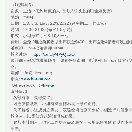
《服務詳情》
對象：生活中感到焦慮的人 (出現2或以上的項焦慮反應)
地點：本中心
日期：1/3, 8/3, 15/3, 22/3/2022 (逢星期二、共四節)
時間：19:30-21:00 (每節1.5小時)
形式：小組形式，約8-10人一組 
費用：全免 (開始前將收取出席按金$400，出席全數4節者可獲退回
治療師：本中心治療師 Janet Li 
報名連結：
https://cutt.ly/4PyQawD
歡迎個人報名或機構轉介，如有任何查詢，歡迎FB Inbox / 致電 / Wh
絡。 
電郵: Info@hkexat.org
網頁: 
www.hkexat.org
IG/Facebook：
@hkexat
備註事項：
- 名額有限，先報先得。
- 因應疫情狀況，小組有機會轉為網上形式進行。
- 為了解各小組成員之需要，表達藝術治療師會於小組進行前個別
報名人士以電郵方式通知報名結果。
- 參加本計劃人士須於工作坊首節及最後一節填寫研究問卷以作本
用途。