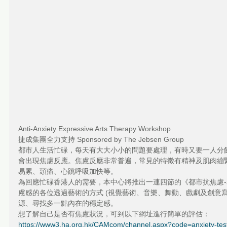
Anti-Anxiety Expressive Arts Therapy Workshop
捷成集團全力支持 Sponsored by The Jebsen Group 
都市人生活忙碌，每天有大大小小的問題要處理，有時又要一人分
會出現焦慮反應。焦慮反應非常普遍，常見的特徵有精神及肌肉繃
易累、頭痛、心跳呼吸加快等。
為回應忙碌香港人的需要，本中心將推出一連四節的《都市抗焦慮
慮感的各位透過藝術的方式 (視覺藝術、音樂、舞動、戲劇及創意寫
源、尋找多一點內在的穩定感。
想了解自己是否有焦慮狀況，可到以下網址進行簡單的評估：
https://www3.ha.org.hk/CAMcom/channel.aspx?code=anxiety-tes