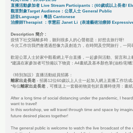
直播活動參加者 Live Stream Participants：(60歲或以上長者/ Elderl
觀眾對象Target Audience：公眾人士 General Public  
語音Language：粵語 Cantonese
治療師Therapist ：李慧莊 Janet Li  (表達藝術治療師 Expressive A
Description 簡介 :
疫情下社交隔離多時，聽到很多人的心聲都是：好想去旅行呀!
今次工作坊我們會透過想像力及創造力，在時間及空間旅行，一同
歡迎公眾人士於家中觀看網上平台直播，一起參與活動、留言和上
*建議在家參加者可預備以下物資：A4畫紙及基本顏色筆(油粉/彩蠟
《特別加設》直播活動組員招募：  
離家出走長老 
- 招募12位60歲以上人士一起加入網上直播工作
*每位
離家出走長老
，可獲送上一套藝術物資包於直播時使用：畫紙、顏
After a long time of social distancing under the pandemic, I heard
want to travel!
In this workshop, we will travel through time and space by imagina
future desired places together!
The general public is welcome to watch the live broadcast of the o