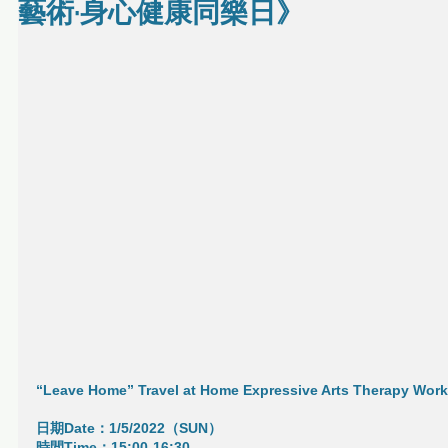
藝術·身心健康同樂日》
“Leave Home” Travel at Home Expressive Arts Therapy Wor
日期Date：1/5/2022（SUN）
時間Time：15:00-16:30