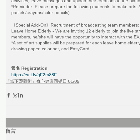
activities, leave messages and upload their creations to the platf
*Reminder: Please prepare the following materials to make arts: 
pastels/crayons/color pencils)
《Special Add-On》Recruitment of broadcasting team members:
Leave Home Elderly - We are inviting 12 elderly to join the live
members, he/she will have the opportunity to interact with the EX
*A set of art supplies will be prepared for each leave home elderly
drawing paper, color set, and EasyCard.
報名 Registration 
https://cutt.ly/gF2m88F
「當下即藝術」身心健康同樂日 01/05
留言