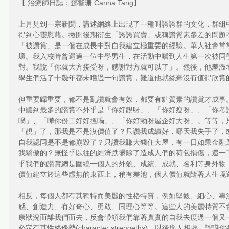
【 治療師日誌：鄧智珊 Canna Tang】
上月見到一宗新聞，講述網絡上出現了一種叫誇誇群的文化，群組
得到心靈慰藉。撇開後期衍生「誇誇買賣」或稱讚質素參差的問題
「被讚賞」是一個在成長中對自我建立極重要的經驗。華人社會常
壞。我入校時曾遇過一位中學男生，在活動中嚐到人生第一次被同
對。我說「你就大方接受呀，感謝對方就可以了」。然後，他羞澀
學生們活了十幾年都未嚐過一句讚賞，難道他就絲毫沒有值得欣賞
但重要歸重要，都不是亂讚就會有效，都要有點質素的讚賞才成事
中聽到最多的讚賞不外乎是「你好靚呀」、「你好瘦呀」、「你考
喎」、「嘩你份工好好搵喎」、「你好勁呀屋企好大呀」。等等，
「靚」了，那我是不是沒價值了？只讚我成績好，哪天我失手了，
自我認同是不是都崩毀了？只讚我賺大錢住大屋，有一日如果金融
我驕傲的？無怪乎以往的經濟跌盪除了造成人們的荷包損傷，還一
乎我們的讚賞總是圍繞一個人的外貌、成績、成就、名利等身外物
價值建立於這些虛無的東西上，稍有差池，個人價值就隨著人生境
相反，每個人都有其獨特而美麗的性格特質，例如堅毅、細心、專
感、創造力、有好奇心、勇敢、同理心等等。這些人的美麗特質不
康狀況而離我們而去，反會帶領我們靠著真實的自我去度過一個又
必定有其性格優勢(character strengeths)，以後與人相處