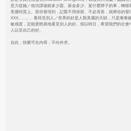
意力從她／他功課做錯多少題、薪金多少、駕什麼牌子的車，轉移
美麗特質上。當你發現到，記緊不用保留、不必吝啬，就將你的發
XXX......」。看得見別人／世界的好是人類美麗的天賦，只是
敏感度，定能更輕易地看見別人的好。假以時日，希望我們的社會
人以至自己的好。
自此，快樂可在內尋，不向外求。