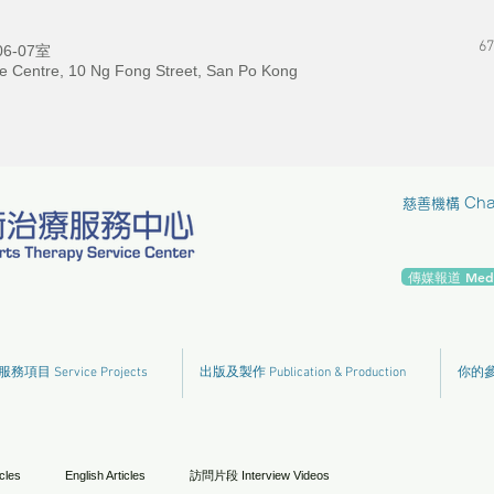
67
-07室
e Centre, 10 Ng Fong Street, San Po Kong
慈善機構 Chari
傳媒報道 Media
服務項目 Service Projects
出版及製作 Publication & Production
你的參與
cles
English Articles
訪問片段 Interview Videos