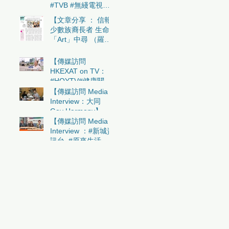
康
#TVB #無綫電視翡
翠台- #流行都市 】
【文章分享 ： 信報
少數族裔長者 生命
「Art」中尋 （羅羽
庭）】
【傳媒訪問
HKEXAT on TV：
#HOYTV#健康關注
組】
【傳媒訪問 Media
Interview：大同
Gay Harmony】
【傳媒訪問 Media
Interview ：#新城資
身
訊台 #原來生活好
快樂】
日
觀