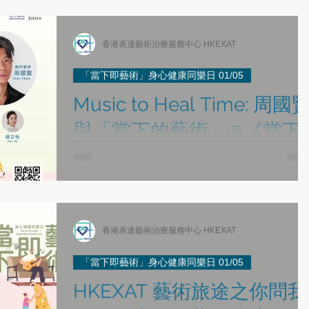
a Interviews
「當下即藝術」身心健康同樂日 30/04
香港表達藝術治療服務中心 HKEXAT
「當下即藝術」身心健康同樂日 01/05
Music to Heal Time: 周國賢
最新活動 Latest Updates
與「當下的藝術」@《當下
即藝術·身心健康同樂日》
我關顧工作坊
《Be Together》身心靈健康冬日文化節 2022-2023
Music to Heal Time: Endy Chow and His Present Arts
日期Date：1/5/2022（SUN） 時間Time：21:00-22:00
事集
《藝術生命軌跡》 表達藝術治療多元種族活齡社區計劃
觀眾對象Target Audience：公眾人士 General Public...
香港表達藝術治療服務中心 HKEXAT
「當下即藝術」身心健康同樂日 01/05
與實踐應用
HKEXAT 藝術旅途之你問我