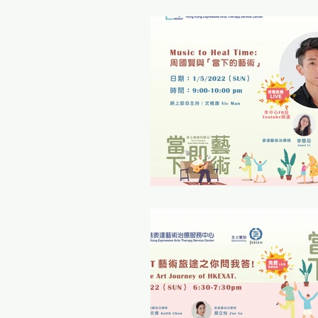
表達藝術治療師日誌
傳媒報導 Medi
「當下即藝術」身心健康同樂日 01/05
「 每月小ME Care 」之 HKEXAT自
性 /別小眾 表達藝術治療服務
故
人才招聘 Recruitment
專業發展