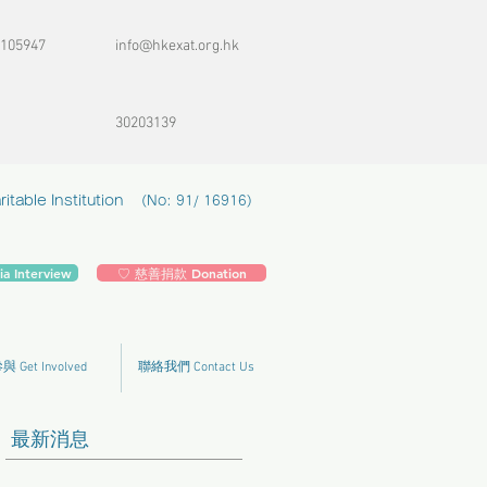
105947
info@hkexat.org.hk
30203139
table Institution
(No: 91/ 16916)
 Interview
♡ 慈善捐款 Donation
 Get Involved
聯絡我們 Contact Us
​最新消息