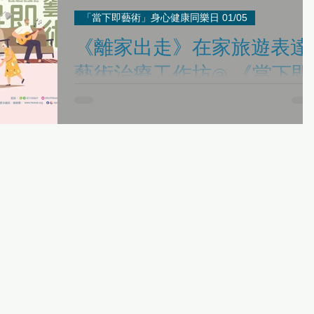
「當下即藝術」身心健康同樂日 01/05
《離家出走》在家旅遊表達
藝術治療工作坊@ 《當下即
藝術·身心健康同樂日》
“Leave Home” Travel at Home Expressive Arts
Therapy Workshop 日期Date：1/5/2022（SUN） 時間
Time：15:00-16:30 直播活動參加者 Live Stream...