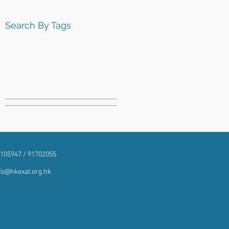
Search By Tags
105947 / 91702055
fo@hkexat.org.hk