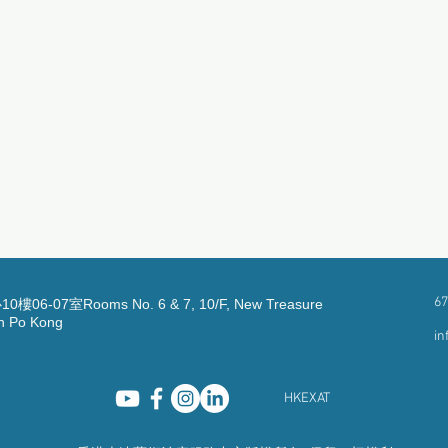
67
7室Rooms No. 6 & 7, 10/F, New Treasure
an Po Kong
in
HKEXAT