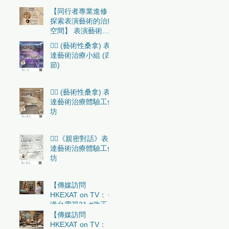
【同行者專業進修：
探索表演藝術的治療
空間】 表演藝術在
表達藝術治療小組中
🏳️‍🌈 (藝術性桑拿) 表
的實務應用 （初
達藝術治療小組 (四
階）
節)
🏳️‍🌈 (藝術性桑拿) 表
達藝術治療體驗工作
坊
🏳️‍🌈《親密對話》表
達藝術治療體驗工作
坊
【傳媒訪問
HKEXAT on TV： #
港台電視31 #政正關
你事 - 感激有你】
【傳媒訪問
HKEXAT on TV：