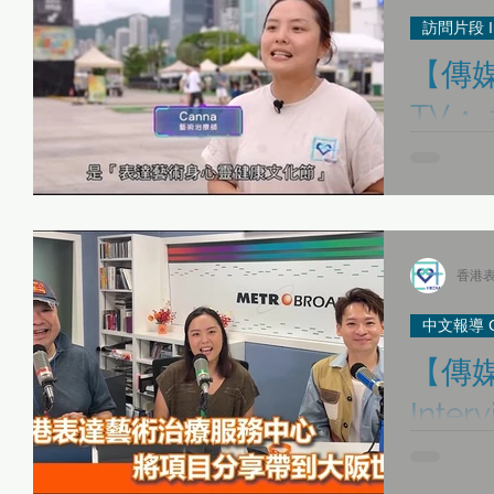
訪問片段 Int
【傳媒
TV：
組】
感謝 #HO
療師 #鄧智珊
術治療 及 
文化節 。
香港表
中文報導 Chi
【傳媒
Inte
原來