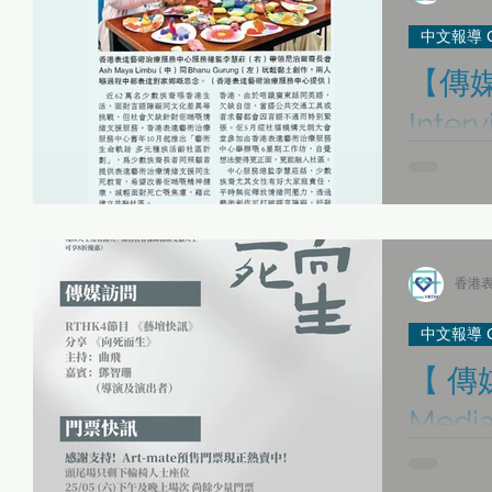
arts】
中文報導 Chi
【傳媒
Inte
報 】
【傳媒訪問 Medi
】 感謝 經
、 #香港表達藝術治
跡 》 #表
香港表
中文報導 Chi
【 傳媒
Medi
感謝 #RT
心的表達藝術治療師 #鄧