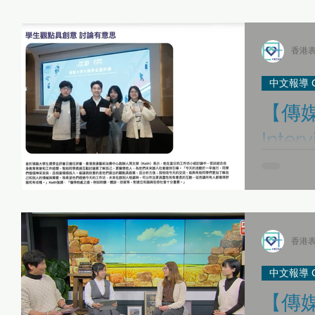
感謝 #新城資訊台 由 #小麥 主持的
」 一連兩星期
Canna & #周文傑 Keith！ 除了為大家介紹表達藝術治療
外，還分享了關於去
香港表
滴...
中文報導 Chi
【傳媒
Int
誌《8
感謝 領展網
了本中心的
Keith，
大學生獎學金
香港表
話共創美好
展...
中文報導 Chi
【傳媒