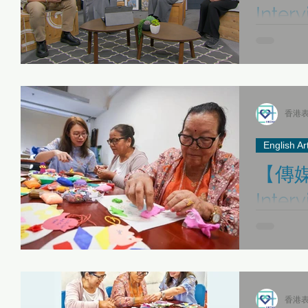
Inte
台、#
感謝 香港電
表達藝術治療師
聚計劃」 贊助
務中心 推
香港表
族活齡社區計劃
English Ar
【傳媒報導
Interview：
China
Elder
Thanks Sout
ethnic
Service Dir
Li, our serv
cope 
香港表