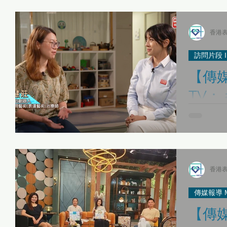
表達藝術治療師日誌
傳媒報導 Media Interviews
「當下即藝術」
香港表
訪問片段 Int
【傳媒
「當下即藝術」身心健康同樂日 01/05
最新活動 Latest Updates
TV：
你事 
「 每月小ME Care 」之 HKEXAT自我關顧工作坊
《Be Together》
感謝 香港電
請！今集節目
性 /別小眾 表達藝術治療服務
故事集
《藝術生命軌跡》 表達
港表達藝術
達藝術治療
香港表
心的服務總監 
傳媒報導 Med
人才招聘 Recruitment
專業發展與實踐應用
【傳媒