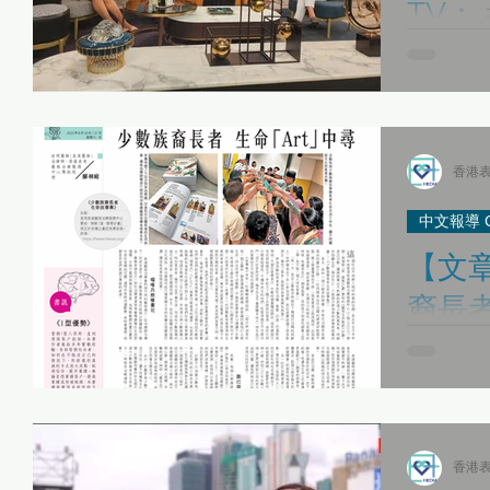
TV：
台- 
感謝 無綫
節目訪問本中
琪Carol
藝術治療如
香港表
節目簡介：
外，還可成..
中文報導 Chi
【文章分
裔長者
（羅
感謝 #信報 分享由本中心傳訊經理及 表達藝術治療師 羅
羽庭Fion
尋》 ，分享
愛‧匯聚計劃 項目贊助 - 《藝術生命軌跡》表達藝術治
香港表
多元種族活齡