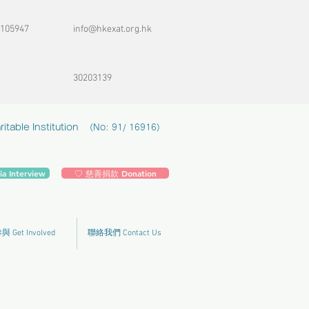
105947
info@hkexat.org.hk
30203139
table Institution
(No: 91/ 16916)
 Interview
♡ 慈善捐款 Donation
 Get Involved
聯絡我們 Contact Us