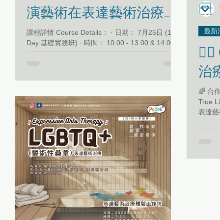
演藝術在表達藝術治療小
組中的實務應用 （初階）
最新活動
課程詳情 Course Details： · 日期： 7月25日 (1-
Day 基礎實務班) · 時間： 10:00 - 13:00 & 14:00 -
🏳️‍🌈 (藝術性桑拿) 表達藝術
17:00 (共 6 小時) · 對象： ExAT 學生、ExAT 治療
師，或已具備基本 ExAT 訓練之人士 · 費用： HK$
治療
1,350 · 🌟 限時早鳥優惠： 6月30日（30/6）或之
前報名付款，即享早鳥價 HK$ 1,150
🌈 合作單位: 真光社 
True
表達藝
性桑拿
創作媒
一齊打
「自我
需要。
日（五）
香港表
約炮經
語言: 
術治療師) 🏳️