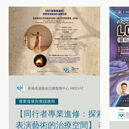
表達藝術治療師日誌
傳媒報導 Media Interviews
「當下即藝術」
「當下即藝術」身心健康同樂日 01/05
最新活動 Latest Updates
「 每月小ME Care 」之 HKEXAT自我關顧工作坊
《Be Together》
性 /別小眾 表達藝術治療服務
故事集
《藝術生命軌跡》 表達
香港表達藝術治療服務中心 HKEXAT
專業發展與實踐應用
人才招聘 Recruitment
專業發展與實踐應用
【同行者專業進修：探索
表演藝術的治療空間】 表