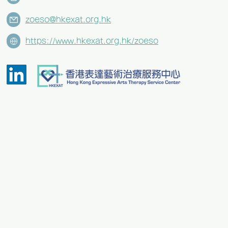
zoeso@hkexat.org.hk
https://www.hkexat.org.hk/zoeso