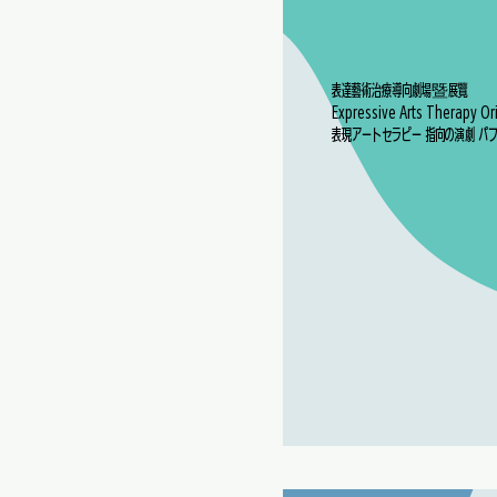
表達藝術治療導向劇場暨展覽
Expressive Arts Therapy Or
表現アートセラピー 指向の演劇 パフ