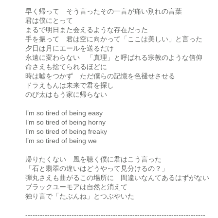
早く帰って そう言ったその一言が痛い別れの言葉
君は僕にとって
まるで明日また会えるような存在だった
手を振って 君は空に向かって「ここは美しい」と言った
夕日は月にエールを送るだけ
永遠に変わらない 「真理」と呼ばれる宗教のような信仰
命さえも捨てられるほどに
時は嘘をつかず ただ僕らの記憶を色褪せさせる
ドラえもんは未来で君を探し
のび太はもう家に帰らない
I’m so tired of being easy
I’m so tired of being horny
I’m so tired of being freaky
I’m so tired of being we
帰りたくない 風を聴く僕に君はこう言った
「石と翡翠の違いはどうやって見分けるの？」
弾丸さえも曲がるこの場所に 間違いなんてあるはずがない
ブラックユーモアは自然と消えて
独り言で「たぶんね」とつぶやいた
--------------------------------------------------------------------------