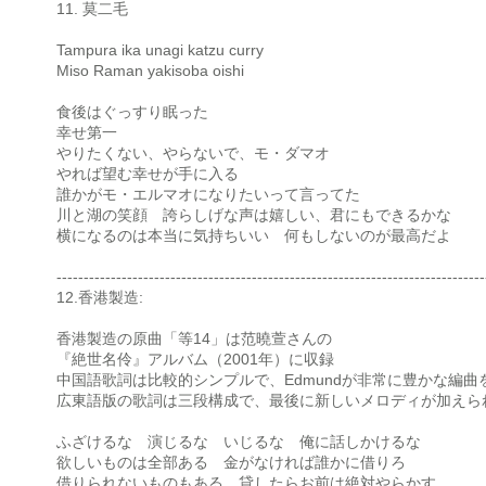
11. 莫二毛
Tampura ika unagi katzu curry
Miso Raman yakisoba oishi
食後はぐっすり眠った
幸せ第一
やりたくない、やらないで、モ・ダマオ
やれば望む幸せが手に入る
誰かがモ・エルマオになりたいって言ってた
川と湖の笑顔 誇らしげな声は嬉しい、君にもできるかな
横になるのは本当に気持ちいい 何もしないのが最高だよ
-------------------------------------------------------------------------------
12.香港製造:
香港製造の原曲「等14」は范曉萱さんの
『絶世名伶』アルバム（2001年）に収録
中国語歌詞は比較的シンプルで、Edmundが非常に豊かな編曲
広東語版の歌詞は三段構成で、最後に新しいメロディが加えら
ふざけるな 演じるな いじるな 俺に話しかけるな
欲しいものは全部ある 金がなければ誰かに借りろ
借りられないものもある 貸したらお前は絶対やらかす