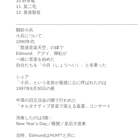
10.野草莓
11. 莫二毛
12. 香港製造
-------------------------------------------------------------------------------
關於小兵
小兵について :
1990年代
「豁達音楽天空」の縁で
Edmund、アグイ、輝虹が
一緒に音楽を始めた
自分たちを「小兵（しょうへい）」と名乗った
シェア
「小兵」という名前が最後に公に呼ばれたのは
1997年6月30日の夜
中環の旧立法会の隣で行われた
「オルタナティブ音楽で迎える返還」コンサート
演奏したのは3曲：
New Year’s Day／蝶變／皇后大道東
当時、EdmundはHUH!?と共に