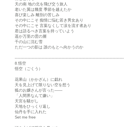
天の南 地の北を飛び交う旅人
老いた翼は幾度 季節を越えたか
喜び楽しみ 離別の苦しみ
その中にこそ 痴情に悩む若き男女あり
その中にこそ 言葉なくして涙を流す者あり
君は語るべき言葉を持っていよう
遥か万里の雲の層
千の山に沈む雪
ただ一つの影は 誰のもとへ向かうのか
-----------------------------------------------------------------------------
8.悟空
悟空（ごくう）
花果山（かかざん）に戯れ
天を見上げて限りない空を想う
狐のお嬢さんが言った――
「人間界なんて嫌い」
天宮を騒がし
天地をひっくり返し
仙丹を手に入れた
Set me free