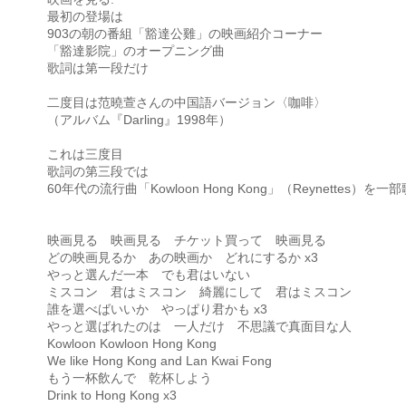
最初の登場は
903の朝の番組「豁達公雞」の映画紹介コーナー
「豁達影院」のオープニング曲
歌詞は第一段だけ
二度目は范曉萱さんの中国語バージョン〈咖啡〉
（アルバム『Darling』1998年）
これは三度目
歌詞の第三段では
60年代の流行曲「Kowloon Hong Kong」（Reynettes）を一
映画見る 映画見る チケット買って 映画見る
どの映画見るか あの映画か どれにするか x3
やっと選んだ一本 でも君はいない
ミスコン 君はミスコン 綺麗にして 君はミスコン
誰を選べばいいか やっぱり君かも x3
やっと選ばれたのは 一人だけ 不思議で真面目な人
Kowloon Kowloon Hong Kong
We like Hong Kong and Lan Kwai Fong
もう一杯飲んで 乾杯しよう
Drink to Hong Kong x3