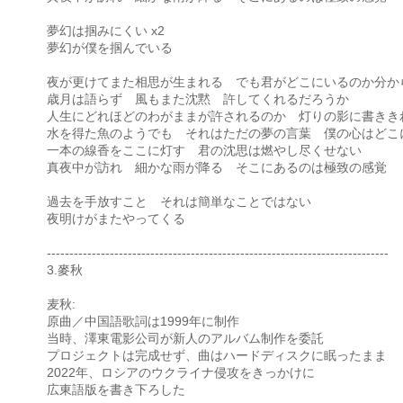
夢幻は掴みにくい x2
夢幻が僕を掴んでいる
夜が更けてまた相思が生まれる でも君がどこにいるのか分か
歳月は語らず 風もまた沈黙 許してくれるだろうか
人生にどれほどのわがままが許されるのか 灯りの影に書きき
水を得た魚のようでも それはただの夢の言葉 僕の心はどこ
一本の線香をここに灯す 君の沈思は燃やし尽くせない
真夜中が訪れ 細かな雨が降る そこにあるのは極致の感覚
過去を手放すこと それは簡単なことではない
夜明けがまたやってくる
----------------------------------------------------------------------------
3.麥秋
麦秋:
原曲／中国語歌詞は1999年に制作
当時、澤東電影公司が新人のアルバム制作を委託
プロジェクトは完成せず、曲はハードディスクに眠ったまま
2022年、ロシアのウクライナ侵攻をきっかけに
広東語版を書き下ろした