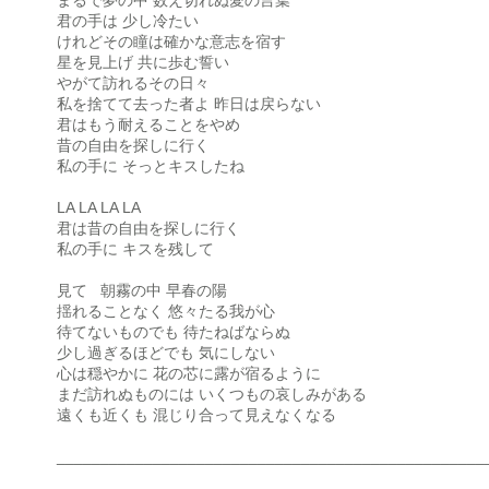
まるで夢の中 数え切れぬ愛の言葉
君の手は 少し冷たい
けれどその瞳は確かな意志を宿す
星を見上げ 共に歩む誓い
やがて訪れるその日々
私を捨てて去った者よ 昨日は戻らない
君はもう耐えることをやめ
昔の自由を探しに行く
私の手に そっとキスしたね
LA LA LA LA
君は昔の自由を探しに行く
私の手に キスを残して
見て 朝霧の中 早春の陽
揺れることなく 悠々たる我が心
待てないものでも 待たねばならぬ
少し過ぎるほどでも 気にしない
心は穏やかに 花の芯に露が宿るように
まだ訪れぬものには いくつもの哀しみがある
遠くも近くも 混じり合って見えなくなる
_________________________________________________