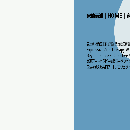
家的表述 | HOME |
表達藝術治療工作坊暨跨地域集體藝
Expressive Arts Therapy W
Beyond Borders Collective 
表現アートセラピー体験ワークショッ
国境を越えた共同アートプロジェク