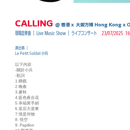
CALLING
@ 香港 x
大阪万博 Hong Kong x O
現場音樂會 ｜ Live Music Show ｜ ライブコンサート
23/07/2025 1
演出者 ｜
Le Petit Soldat 小兵
以下內容:
-關於小兵
-歌詞
1.睇戲
2.晚春
3.麥秋
4.藍色夜合花
5.幸福黃手絹
6.皇后大道東
7.情是何物
8. 悟空
9. Papillon