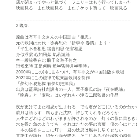
店が閉まってやっと気づく フェリーはもう行ってしまった
映画見る また映画見る またチケット買って 映画見る
---------------------------------------------------------------------------
2.晩春:
原曲は有耳非文さんの中国語曲「相思」
元の歌詞は元代・徐再思の『折季令 春情』より：
「平生不會相思 纔會相思 便害相思
身似浮雲 心如飛絮 氣若游絲
空一縷餘香在此 盼千金遊子何之
證候來時 正是何時 燈半昏時月半明時」
2000年にこの詞に曲をつけ、有耳非文が中国語版を歌唱
2022年にこの旋律で広東語歌詞を制作
「夢幻不易把握 有夢幻把握我」
出典は藍星詩社創設者の一人、覃子豪氏の詩『夜在呢喃』
『晩春』と『麦秋』はいずれも小津安二郎監督の作品
夜が更けてまた相思が生まれる でも君がどこにいるのか分か
歳月は語らず 風もまた沈黙 許してくれるだろうか
人生にどれほどのわがままが許されるのか 灯りの影に書きき
水を得た魚のようでも それはただの夢の言葉 僕の心はどこ
一本の線香をここに灯す 君の沈思は燃やし尽くせない
真夜中が訪れ 細かな雨が降る そこにあるのは極致の感覚