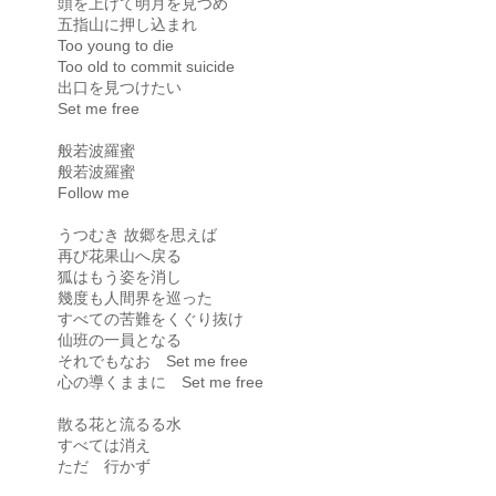
頭を上げて明月を見つめ
五指山に押し込まれ
Too young to die
Too old to commit suicide
出口を見つけたい
Set me free
般若波羅蜜
般若波羅蜜
Follow me
うつむき 故郷を思えば
再び花果山へ戻る
狐はもう姿を消し
幾度も人間界を巡った
すべての苦難をくぐり抜け
仙班の一員となる
それでもなお Set me free
心の導くままに Set me free
散る花と流るる水
すべては消え
ただ 行かず