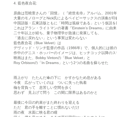
4. 藍色夜合花:
原曲は范曉萱さんの「回憶」（『絶世名伶』アルバム、2001
大量のモノローグとNick氏によるベイビーサックスの演奏が
中国語版・広東語版ともに「時間は弧線である」という仮説を
これはアラン・ライトマンの著書『Einstein’s Dreams』に由来
二十年以上が経ち、量子物理学が急速に発展しても、
「過去に戻れない」という事実は変わらない
藍色夜合花（Blue Velvet）は
デヴィッド・リンチ監督の作品（1986年）で、個人的には彼
作中のデニス・ホッパーのイメージは、ヒッチコック以降のス
映画はまた、Bobby Vintonの「Blue Velvet」と
Roy Orbisonの「In Dreams」という2つの名曲を蘇らせた
雨上がり たたんだ傘の下に かすかなため息がある
今夜 広がっていくのは ついに失った執着
枷を背負って 息苦しい空間を歩く
思わず 見上げて問う この闇に限界はあるのかと
最後に今日の約束がまた終わりを迎える
ただ 君の手を離すことに慣れないだけ
雨の夜 水面に映る君の瞳