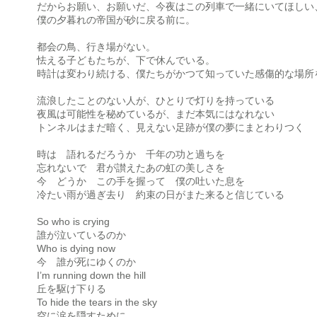
だからお願い、お願いだ、今夜はこの列車で一緒にいてほしい
僕の夕暮れの帝国が砂に戻る前に。
都会の鳥、行き場がない。
怯える子どもたちが、下で休んでいる。
時計は変わり続ける、僕たちがかつて知っていた感傷的な場所
流浪したことのない人が、ひとりで灯りを持っている
夜風は可能性を秘めているが、まだ本気にはなれない
トンネルはまだ暗く、見えない足跡が僕の夢にまとわりつく
時は 語れるだろうか 千年の功と過ちを
忘れないで 君が讃えたあの虹の美しさを
今 どうか この手を握って 僕の吐いた息を
冷たい雨が過ぎ去り 約束の日がまた来ると信じている
So who is crying
誰が泣いているのか
Who is dying now
今 誰が死にゆくのか
I’m running down the hill
丘を駆け下りる
To hide the tears in the sky
空に涙を隠すために