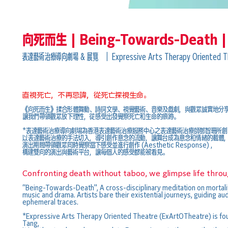
向死而生 | Being-Towards-Death
表達藝術治療導向劇場 & 展覽 ｜ Expressive Arts Therapy Oriente
直視死亡，不再忌諱，從死亡探視生命。
《向死而生》揉合形體舞動、詩詞文學、視覺藝術、音樂及戲劇，與觀眾誠實地分
讓我們帶領觀眾放下理性，從感受出發覺察死亡和生命的痕跡。
*表達藝術治療導向劇場為香港表達藝術治療服務中心之表達藝術治療師鄧智珊所創
以表達藝術治療的手法切入，導引創作意念的流動，讓舞台成為意念和情緒的載體
演出期間帶領觀眾同時覺察當下感受並進行創作 (Aesthetic Response) ，
構建雙向的演出與藝術平台，讓每個人的感受都能被看見。
Confronting death without taboo, we glimpse life throug
“Being-Towards-Death", A cross-disciplinary meditation on mortality
music and drama. Artists bare their existential journeys, guiding a
ephemeral traces.
*Expressive Arts Therapy Oriented Theatre (ExArtOTheatre) is fo
Tang,