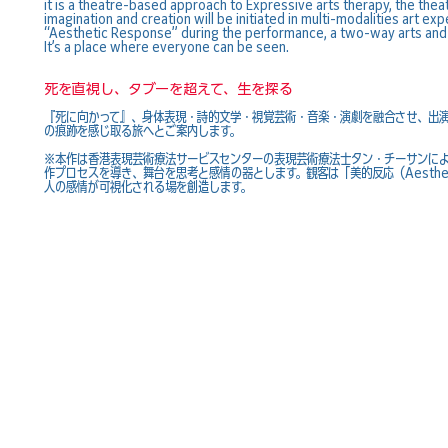
it is a theatre-based approach to Expressive arts therapy, the thea
imagination and creation will be initiated in multi-modalities art 
“Aesthetic Response” during the performance, a two-way arts and 
It’s a place where everyone can be seen.
死を直視し、タブーを超えて、生を探る
『死に向かって』、身体表現・詩的文学・視覚芸術・音楽・演劇を融合させ、出
の痕跡を感じ取る旅へとご案内します。
※本作は香港表現芸術療法サービスセンターの表現芸術療法士タン・チーサンに
作プロセスを導き、舞台を思考と感情の器とします。観客は「美的反応（Aesthet
人の感情が可視化される場を創造します。