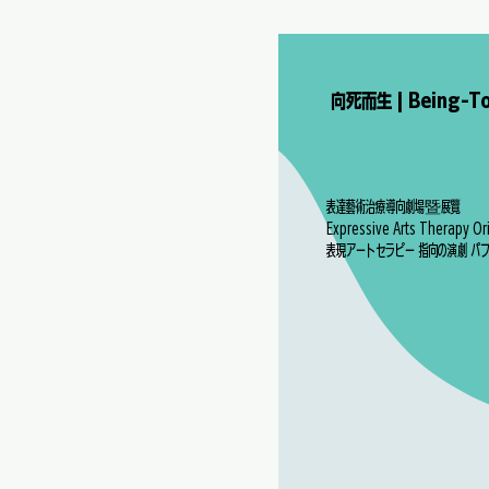
向死而生 | Being-T
表達藝術治療導向劇場暨展覽
Expressive Arts Therapy Or
表現アートセラピー 指向の演劇 パフ