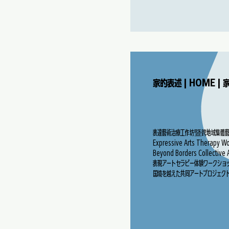
家的表述 | HOME |
表達藝術治療工作坊暨跨地域集體藝
Expressive Arts Therapy W
Beyond Borders Collective 
表現アートセラピー体験ワークショッ
国境を越えた共同アートプロジェク