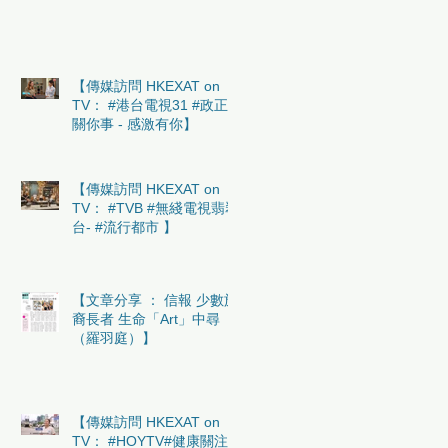
【傳媒訪問 HKEXAT on
TV： #港台電視31 #政正
關你事 - 感激有你】
【傳媒訪問 HKEXAT on
TV： #TVB #無綫電視翡翠
台- #流行都市 】
【文章分享 ： 信報 少數族
裔長者 生命「Art」中尋
（羅羽庭）】
【傳媒訪問 HKEXAT on
TV： #HOYTV#健康關注