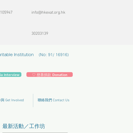
105947
info@hkexat.org.hk
30203139
table Institution
(No: 91/ 16916)
 Interview
♡ 慈善捐款 Donation
 Get Involved
聯絡我們 Contact Us
最新活動／工作坊