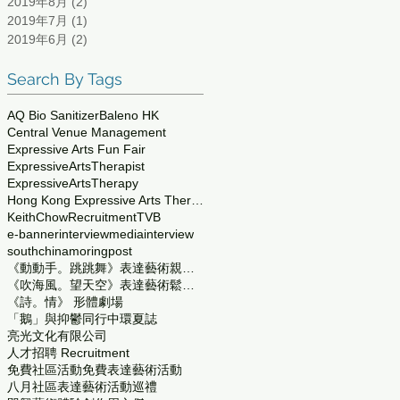
2019年8月
(2)
2 篇文章
2019年7月
(1)
1 篇文章
2019年6月
(2)
2 篇文章
Search By Tags
AQ Bio Sanitizer
Baleno HK
Central Venue Management
Expressive Arts Fun Fair
ExpressiveArtsTherapist
ExpressiveArtsTherapy
Hong Kong Expressive Arts Therapy Service Center
KeithChow
Recruitment
TVB
e-banner
interview
mediainterview
southchinamoringpost
《動動手。跳跳舞》表達藝術親子鬆一鬆
《吹海風。望天空》表達藝術鬆一鬆
《詩。情》 形體劇場
「鵝」與抑鬱同行
中環夏誌
亮光文化有限公司
人才招聘 Recruitment
免費社區活動
免費表達藝術活動
八月社區表達藝術活動巡禮