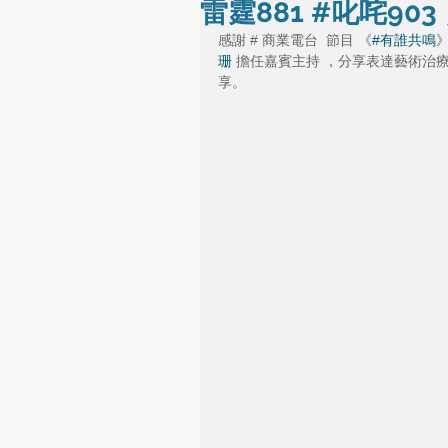
雷霆881 #叱咤903
感謝 # 商業電台  節目 《
#有誰共鳴
珊
 擔任嘉賓主持 ，分享表達藝術
享。