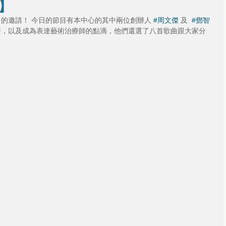
 】
》的邀請！ 今日的節目有本中心的其中兩位創辦人 
#周文傑
 及  
#鄧智
治療，以及成為表達藝術治療師的點滴，他們還選了八首歌曲跟大家分