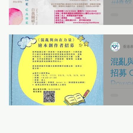
#憤怒 
#Ange
工作坊簡介
的表達往往
好容易變成
「發下火」
香港表
達憤怒，從
自己，找回內
混亂
招募 Ch
Power
Pictu
繪本都是給
心將推出一
柔地接觸我
作，六節的
刻、混亂中
畫、文字及故