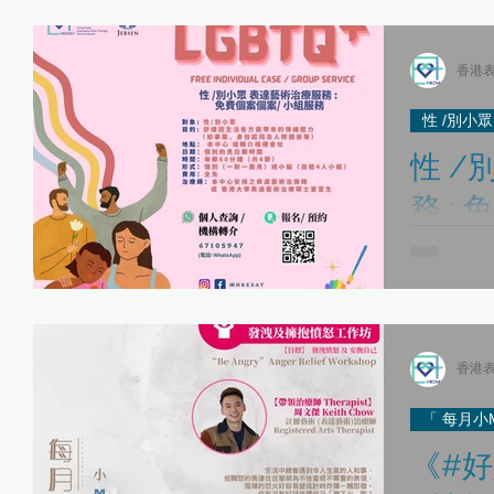
表達藝術治療師日誌
傳媒報導 Media Interviews
「當下即藝術」
香港表
性 /別小
性 /
「當下即藝術」身心健康同樂日 01/05
最新活動 Latest Updates
務 :
LGBTQ+ Expressi
「 每月小ME Care 」之 HKEXAT自我關顧工作坊
《Be Together》
Therapy F
•捷成集團全力支持
Case/
香港表達藝
性 /別小眾 表達藝術治療服務
故事集
《藝術生命軌跡》 表達
達藝術治療
人皆有獲得
香港表
級、種族、
「 每月小M
人才招聘 Recruitment
專業發展與實踐應用
《#