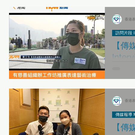
表達藝術治療師日誌
傳媒報導 Media Interviews
「當下即藝術」
香港表
訪問片段 Int
【傳媒
「當下即藝術」身心健康同樂日 01/05
最新活動 Latest Updates
「 每月小ME Care 」之 HKEXAT自我關顧工作坊
《Be Together》
【傳媒訪問Media Inte
的新聞台昨
藝術治療及
性 /別小眾 表達藝術治療服務
故事集
《藝術生命軌跡》 表達
香港表
傳媒報導 Med
人才招聘 Recruitment
專業發展與實踐應用
【傳媒節