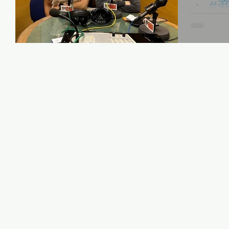
： #商業電台 #有誰共鳴 #
感謝 # 商業電台 節目 《#有誰共鳴》的
目有本中心的其中
嘉賓主持 
師的點滴，
以由今日 （