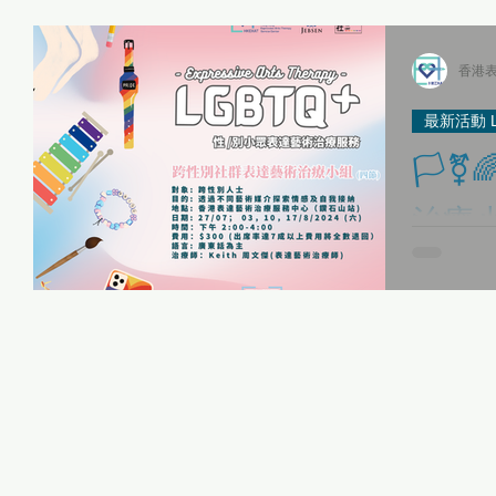
表達藝術治療師日誌
傳媒報導 Media Interviews
「當下即藝術」
香港表
最新活動 La
「當下即藝術」身心健康同樂日 01/05
最新活動 Latest Updates
🏳️‍
治療小組 (四
「 每月小ME Care 」之 HKEXAT自我關顧工作坊
《Be Together》
Arts 
trans
•全力贊助: #捷成集團 | 合作單位: #真光社
sessi
@society.of
性 /別小眾 表達藝術治療服務
故事集
《藝術生命軌跡》 表達
| Partners
治療服務中心.
人才招聘 Recruitment
專業發展與實踐應用