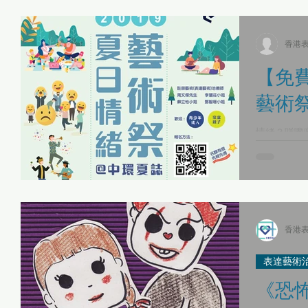
表達藝術治療師日誌
傳媒報導 Media Interviews
「當下即藝術」
香港
【免
藝術祭
「當下即藝術」身心健康同樂日 01/05
最新活動 Latest Updates
情緒？咩嚟
幾多？因為
「 每月小ME Care 」之 HKEXAT自我關顧工作坊
《Be Together》
喎，聽日一
表達藝術治
繪畫、互動
即興音樂創作
性 /別小眾 表達藝術治療服務
故事集
《藝術生命軌跡》 表達
香港表
表達藝術
人才招聘 Recruitment
專業發展與實踐應用
《恐