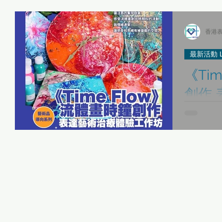
表達藝術治療師日誌
傳媒報導 Media Interviews
「當下即藝術」
香港表
最新活動 La
《Ti
「當下即藝術」身心健康同樂日 01/05
最新活動 Latest Updates
創作
坊 暨
「 每月小ME Care 」之 HKEXAT自我關顧工作坊
《Be Together》
時間總是無
們忽略他的
性 /別小眾 表達藝術治療服務
故事集
《藝術生命軌跡》 表達
們專注感受
跡。讓我們
緒、思想的起
人才招聘 Recruitment
專業發展與實踐應用