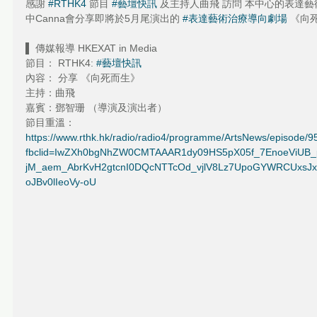
感謝 
#RTHK4
 節目 
#藝壇快訊
 及主持人曲飛 訪問 本中心的表達藝
中Canna會分享即將於5月尾演出的 
#表達藝術治療導向劇場
 《向
▌ 傳媒報導 HKEXAT in Media
節目： RTHK4: 
#藝壇快訊
內容： 分享 《向死而生》
主持：曲飛
嘉賓：鄧智珊 （導演及演出者）
節目重溫：
https://www.rthk.hk/radio/radio4/programme/ArtsNews/episode/
fbclid=IwZXh0bgNhZW0CMTAAAR1dy09HS5pX05f_7EnoeViUB_
jM_aem_AbrKvH2gtcnI0DQcNTTcOd_vjlV8Lz7UpoGYWRCUxsJx
oJBv0lIeoVy-oU