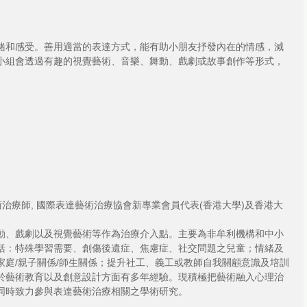
緒和感受。善用適當的表達方式，能有助小朋友抒發內在的情感，減
小組會透過有趣的視覺藝術、音樂、舞動、戲劇或故事創作等形式，
藝術治療師, 國際表達藝術治療協會新專業會員代表(香港大學)及香港大
動、戲劇以及視覺藝術等作為治療介入點。主要為非牟利機構和中小
括：特殊學習需要、創傷後遺症、焦慮症、社交問題之兒童；情緒及
家庭/親子關係/師生關係；提升社工、義工或教師自我關顧意識及培訓
於藝術教育以及創意設計方面有多年經驗。現積極把藝術融入心理治
同時致力參與表達藝術治療相關之學術研究。