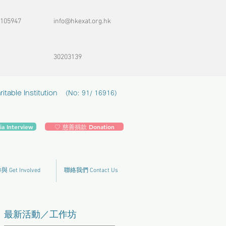
105947
info@hkexat.org.hk
30203139
table Institution
(No: 91/ 16916)
 Interview
♡ 慈善捐款 Donation
 Get Involved
聯絡我們 Contact Us
最新活動／工作坊