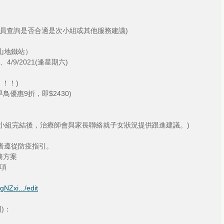
員查詢是否合適是次小組或其他服務建議)
山地鐵站）
8、4/9/2021(逢星期六)
！！！)
早鳥優惠9折，即$2430)
於小組完結後，治療師會與家長聯絡就子女狀況提供跟進建議。)
者遵從防疫指引。
務方案
項
gNZxi.../edit
)：