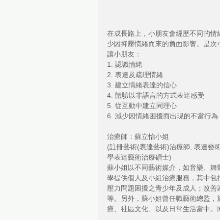
在成長路上，小朋友會經歷不同的情
少因抑壓情緒而來的負面影響。是次
讓小朋友：
1. 認識情緒
2. 表達及疏理情緒
3. 建立情緒表達的信心
4. 體驗以非語言的方式表達感受
5. 從互動中建立同理心
6. 減少因情緒困擾而出現的不當行為
治療師：蘇立怡小姐 
(註冊藝術(表達藝術)治療師, 表達
學表達藝術治療碩士) 
蘇小姐以不同藝術媒介，如音樂、舞
學提供個人及小組治療服務，其中包
壓力問題困擾之青少年及成人；改善
等。另外，蘇小姐曾任職藝術總監，
療、社區文化、以及日常生活當中。