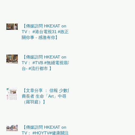
【傳媒訪問 HKEXAT on
TV： #港台電視31 #政正
關你事 - 感激有你】
【傳媒訪問 HKEXAT on
TV： #TVB #無綫電視翡翠
台- #流行都市 】
【文章分享 ： 信報 少數族
裔長者 生命「Art」中尋
（羅羽庭）】
【傳媒訪問 HKEXAT on
TV： #HOYTV#健康關注