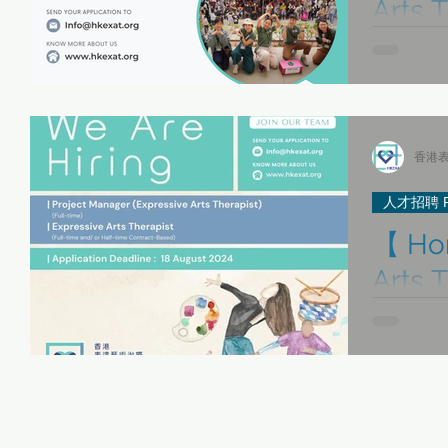
Arts 
Cente
【香
Position : P
Responsibili
心 人
Expressive 
香港表
人才招聘 Re
【 Hon
Arts 
Cente
【香
We are looki
(Expressive 
心 人
time Express