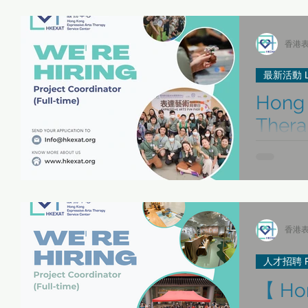
表達藝術治療師日誌
傳媒報導 Media Interviews
「當下即藝術」
香港表
最新活動 La
Hong 
「當下即藝術」身心健康同樂日 01/05
最新活動 Latest Updates
Thera
Recru
「 每月小ME Care 」之 HKEXAT自我關顧工作坊
《Be Together》
Position: P
Hong Kong E
Coord
Recruitment 
time) Re
性 /別小眾 表達藝術治療服務
故事集
《藝術生命軌跡》 表達
香港表
人才招聘 Re
人才招聘 Recruitment
專業發展與實踐應用
【 Hon